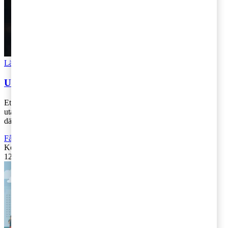
Läs Artikeln
Read article
Uttagsbeskattning av kommunalt bolag
Ett helägt kommunalt bolag ansågs ha utfört tjänster åt kommunen
utan att ta betalt för det. Bolagets skattemässiga resultat höjdes
därför med ett bel [...]
Fåmansföretag
,
Företagsbeskattning
Kontakta
:
PwC
12 mars 2019
|
Lästid: 3 min