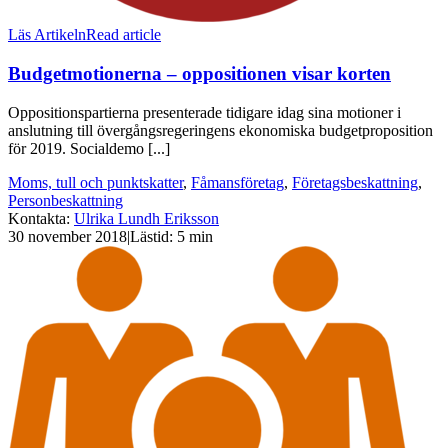
Läs Artikeln
Read article
Budgetmotionerna – oppositionen visar korten
Oppositionspartierna presenterade tidigare idag sina motioner i
anslutning till övergångsregeringens ekonomiska budgetproposition
för 2019. Socialdemo [...]
Moms, tull och punktskatter
,
Fåmansföretag
,
Företagsbeskattning
,
Personbeskattning
Kontakta
:
Ulrika Lundh Eriksson
30 november 2018
|
Lästid: 5 min