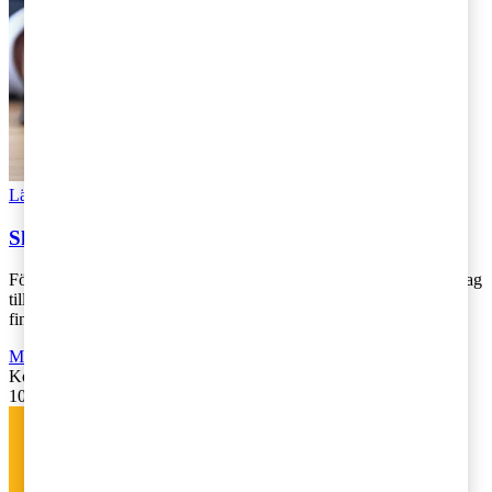
Läs Artikeln
Read article
Skatteförslagen i regeringens vårändringsbudget
För den skatteintresserade är ett tydligt vårtecken regeringens förslag
till vårändringsbudget och idag presenterades denna av
finansminister Magdalen [...]
Moms, tull och punktskatter
,
Fåmansföretag
,
Företagsbeskattning
Kontakta
:
Ulrika Lundh Eriksson
10 april 2019
|
Lästid: 3 min