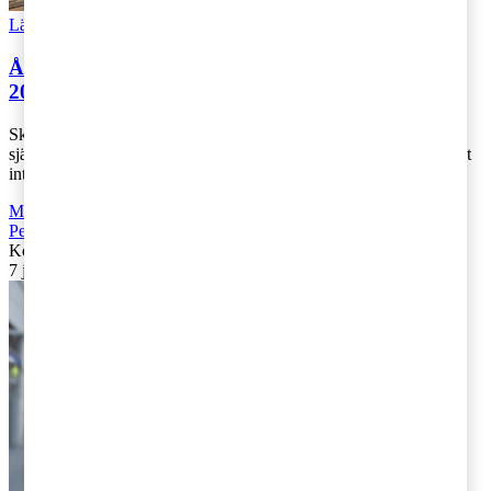
Läs Artikeln
Read article
Årskrönika: Skatteåret 2018 blir avstamp inför
2019
Skatteåret 2018 var ett lugnt skatteår – men ändå inte. Det har
självfallet präglats av valet till riksdagen. Företag röstar som bekant
inte och dess [...]
Moms, tull och punktskatter
,
Fåmansföretag
,
Företagsbeskattning
,
Personbeskattning
Kontakta
:
Ulrika Lundh Eriksson
7 januari 2019
|
Lästid: 6 min