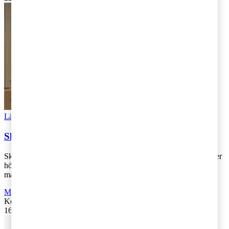
Läs Artikeln
Read article
Skattekartan 2019 – Kristdemokraterna först ut
Skattefrågorna har en central plats i Januariavtalet och allt fler röster
höjs nu även för en större skattereform under nuvarande
mandatperiod. För at [...]
Moms, tull och punktskatter
,
Fåmansföretag
,
Företagsbeskattning
Kontakta
:
Kajsa Boqvist
16 maj 2019
|
Lästid: 1 min