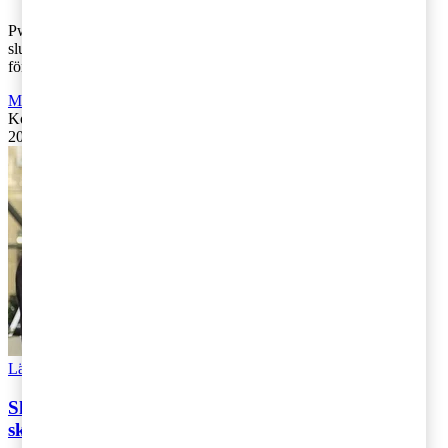
PwC:s utfrågning av riksdagspartierna om skatter börjar närma sig
slutet. Nu är det dags för Centerpartiet och Per Åsling att redogöra
för den skattep [...]
Moms, tull och punktskatter
,
Fåmansföretag
,
Företagsbeskattning
Kontakta
:
Kajsa Boqvist
20 juni 2019
|
Lästid: 2 min
Läs Artikeln
Read article
Skattekartan 2019 – Vänsterpartiet näst på tur i
skattediskussionen