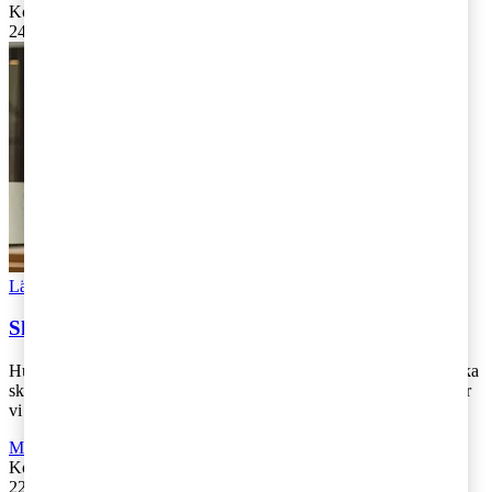
Kontakta
:
Kajsa Boqvist
24 maj 2019
|
Lästid: 1 min
Läs Artikeln
Read article
Skattekartan 2019 – Liberalerna tycker till
Hur vill politikerna lösa utmaningarna inom skatteområdet och vilka
skatteförändringar är mest prioriterade? För att få svar på det träffar
vi talespe [...]
Moms, tull och punktskatter
,
Fåmansföretag
,
Företagsbeskattning
Kontakta
:
Kajsa Boqvist
22 maj 2019
|
Lästid: 1 min