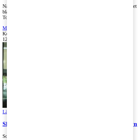
När Tony Haddou från Vänsterpartiet besökte oss handlade samtalet
bland annat om skatt som grund för en ökad jämlikhet i samhället.
Tony Haddou menade [...]
Moms, tull och punktskatter
,
Fåmansföretag
,
Företagsbeskattning
Kontakta
:
Kajsa Boqvist
12 juni 2019
|
Lästid: 1 min
Läs Artikeln
Read article
Skattekartan 2019 – Socialdemokraterna ger sin syn
Socialdemokraternas Jörgen Hellman är för att se över