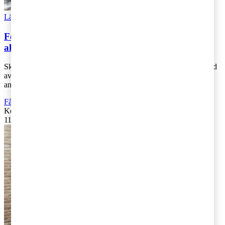
Läs Artikeln
Read article
Förhandsbesked avseende beskattning av gåva av
aktier
Skatterättsnämnden har i ett förhandsbesked bedömt, mot bakgrund
av omständigheterna, att gåva av alla aktier i ett aktiebolag till en
anställd inte m [...]
Fåmansföretag
Kontakta
:
Henrik Melin
11 januari 2019
|
Lästid: 2 min