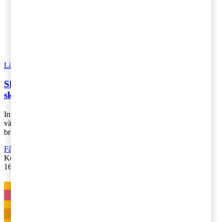
Läs Artikeln
Read article
Skänk din utdelning till välgörenhet – en
skattemässigt förmånlig julklapp
Inför julen är det många som vill ge gåvor till olika
välgörenhetsorganisationer. Om du har något ändamål som du
brinner för, bör du som är aktieägare [...]
Fåmansföretag
Kontakta
:
Jan Schütz
16 december 2018
|
Lästid: 2 min