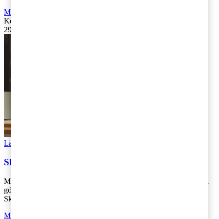
Moms, tull och punktskatter
,
Fåmansföretag
,
Företagsbeskattning
Kontakta
:
Kajsa Boqvist
29 maj 2019
|
Lästid: 1 min
Läs Artikeln
Read article
Skattekartan 2019 – fokus på Miljöpartiet
Miljöpartiet hoppas att en skatteöversyn ska öka transparensen och
göra det enklare för den enskilde företagaren. Lyssna till Karolina
Skog från Miljö [...]
Moms, tull och punktskatter
,
Fåmansföretag
,
Företagsbeskattning