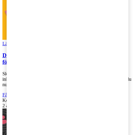
Läs Artikeln
Read article
Dags att deklarera – detta behöver du som
företagare tänka på
Skatteverket har påbörjat utskick av de förtryckta
inkomstdeklarationerna. Om du har så kallad digital brevlåda bör du
nu ha fått din deklaration. Nyb [...]
Fåmansföretag
,
Rekommenderad
Kontakta
:
Andreas Stranne
2 april 2019
|
Lästid: 9 min