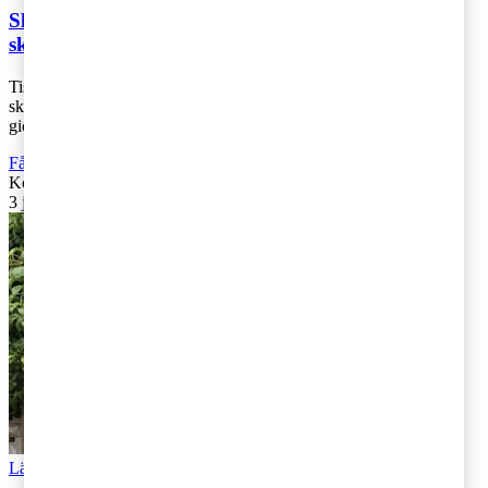
Skattetema i Almedalen - behovet av en större
skattereform
Tisdagsförmiddagen under Almedalsveckan brukar PwC viga åt
skattefrågor, så också i år. Under dagens första seminarium, som
gick under namnet “Röster [...]
Fåmansföretag
,
Företagsbeskattning
Kontakta
:
Ulrika Lundh Eriksson
3 juli 2019
|
Lästid: 5 min
Läs Artikeln
Read article