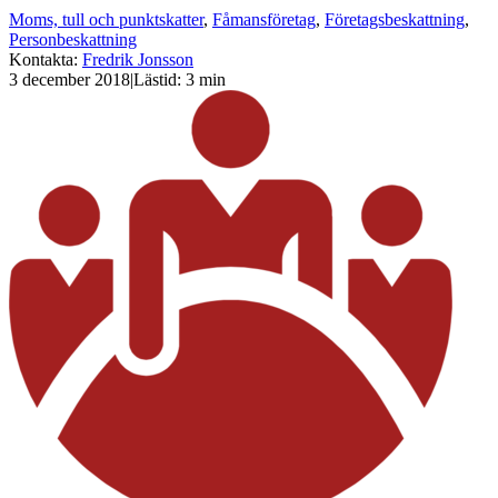
Moms, tull och punktskatter
,
Fåmansföretag
,
Företagsbeskattning
,
Personbeskattning
Kontakta
:
Fredrik Jonsson
3 december 2018
|
Lästid: 3 min