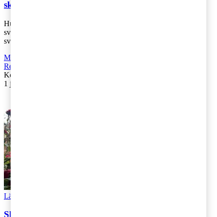
skattesystemet
Hur vill svenska företag att framtidens skatter utformas? För att få
svar på den och andra viktiga skattefrågor har vi intervjuat 375
svenska bolag. H [...]
Moms, tull och punktskatter
,
Fåmansföretag
,
Företagsbeskattning
,
Rekommenderad
Kontakta
:
PwC
1 juli 2019
|
Lästid: 3 min
Läs Artikeln
Read article
Skattefokus i Almedalen