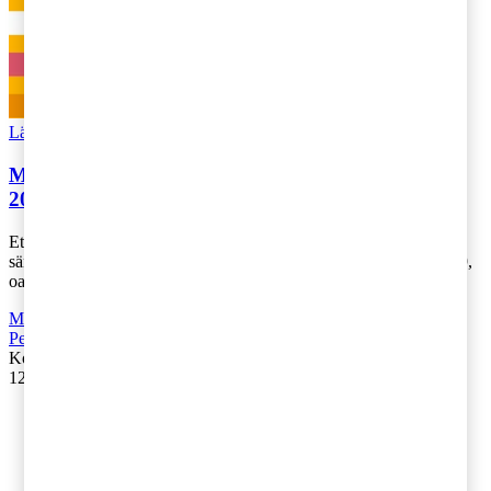
Läs Artikeln
Read article
Moderaterna och Kristdemokraternas budget styr
2019
Ett nytt jobbskatteavdrag, sänkt skatt för pensionärer och en viss
sänkning av den statliga inkomstskatten är vad som gäller för 2019,
oavsett färg på [...]
Moms, tull och punktskatter
,
Fåmansföretag
,
Företagsbeskattning
,
Personbeskattning
Kontakta
:
Ulrika Lundh Eriksson
12 december 2018
|
Lästid: 4 min