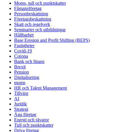
Moms, tull och punktskatter
Fåmansföretag
Personbeskattning
Företagsbeskattning
Skatt och regelverk
Seminarier och utbildningar
Hållbarhet
Base Erosion and Profit Shifting (BEPS)
Fastigheter
Covid-19
Corona
Bank och finans
Brexit
Pension
Digitalisering
moms
HR och Talent Management
Tillväxt
AI
Juridik
Strategi
Äga företag
Energi och råvaror
Tull och punktskatter
Driva företag