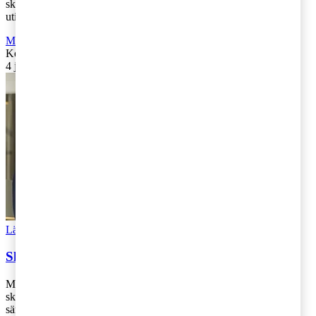
skattesystemet och hänvisar till Januariavtalet. En översyn ska ske
utifrån att både företagande [...]
Moms, tull och punktskatter
,
Fåmansföretag
,
Företagsbeskattning
Kontakta
:
Kajsa Boqvist
4 juni 2019
|
Lästid: 1 min
Läs Artikeln
Read article
Skattekartan 2019 – vad säger Moderaterna?
Moderaterna tycker att skattesystemet är för krångligt och att
skatterna är för höga. Bolagsskatten är den viktigaste skatten att
sänka, då det är den [...]