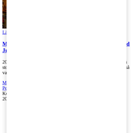
Läs Artikeln
Read article
Mikael Carlén summerar skatteåret och önskar God
Jul och Gott Nytt År!
2018 har varit ett mycket händelserikt år där valet och Brexit är två
stora frågor som har diskuterats flitigt. När det gäller skatteförslag så
var fo [...]
Moms, tull och punktskatter
,
Fåmansföretag
,
Företagsbeskattning
,
Personbeskattning
Kontakta
:
PwC
20 december 2018
|
Lästid: 1 min