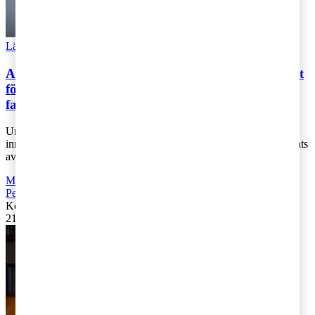
Läs Artikeln
Read article
Adventskalendern 2018: så fick vi till slut en budget
för 2019 med en julklapp till våra
familjeföretagare(?)
Under året har vi haft förmånen att bevaka den svenska
inrikespolitiken vad gäller skattefrågorna. Året har självklart präglats
av höstens val och par [...]
Moms, tull och punktskatter
,
Fåmansföretag
,
Företagsbeskattning
,
Personbeskattning
Kontakta
:
Ulrika Lundh Eriksson
21 december 2018
|
Lästid: 4 min