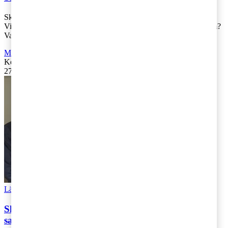
Skattefrågorna har kommit i fokus i debatten efter Januariavtalet.
Vilka är de viktigaste frågorna att behandla i en sådan skattereform?
Vad tycker fö [...]
Moms, tull och punktskatter
,
Fåmansföretag
,
Företagsbeskattning
Kontakta
:
PwC
27 juni 2019
|
Lästid: 5 min
Läs Artikeln
Read article
Skattekartan 2019 – Sverigedemokraterna sist ut i
samtalen om skatt