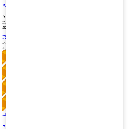
Almedalen – behov av skatteförändringar
Allt fler röster höjs för att reformera olika skatteområden. I denna
intervju ger Rune Andersson, grundare av Mellby Gård, sin syn på
skillnaden i bes [...]
Fåmansföretag
,
Företagsbeskattning
Kontakta
:
Ulrika Lundh Eriksson
2 juli 2019
|
Lästid: 1 min
Läs Artikeln
Read article
Skattebarometern 2019: Dags för omstart av