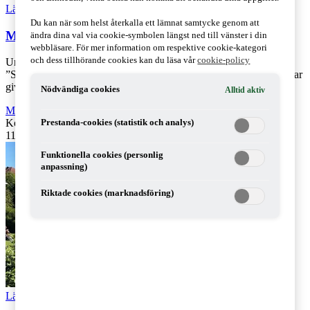
Läs Artikeln
Read article
Du kan när som helst återkalla ett lämnat samtycke genom att
Mikael Carlén önskar trevlig sommar!
ändra dina val via cookie-symbolen längst ned till vänster i din
webbläsare. För mer information om respektive cookie-kategori
och dess tillhörande cookies kan du läsa vår
cookie-policy
Under våren har Tax matters bland annat bjudit på intervjuserien
”Skattekartan 2019”, där representanter för de politiska partierna har
givit sin syn [...]
Nödvändiga cookies
Alltid aktiv
Moms, tull och punktskatter
,
Fåmansföretag
,
Företagsbeskattning
Kontakta
:
PwC
Prestanda-cookies (statistik och analys)
11 juli 2019
|
Lästid: 2 min
Funktionella cookies (personlig
anpassning)
Riktade cookies (marknadsföring)
Läs Artikeln
Read article