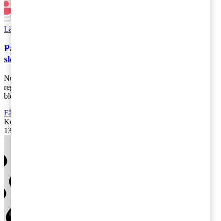
Läs Artikeln
Read article
Partierna börjar positionera sig inför en
skattereform
Nu när dammet börjar lägga sig efter en historiskt lång
regeringsbildningsprocess där vi slutligen fick en
blocköverskridande överenskommelse i form a [...]
Fåmansföretag
Kontakta
:
PwC
13 februari 2019
|
Lästid: 3 min