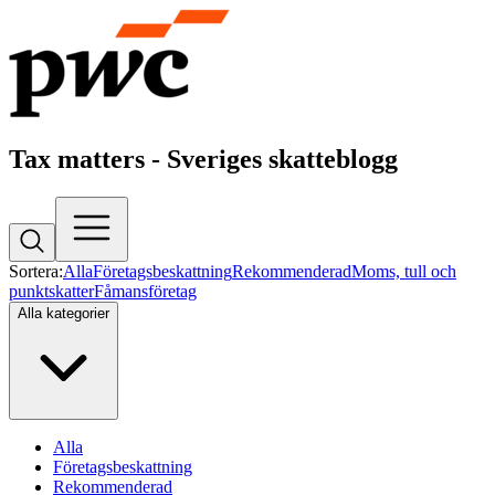
Tax matters - Sveriges skatteblogg
Sortera:
Alla
Företagsbeskattning
Rekommenderad
Moms, tull och
punktskatter
Fåmansföretag
Alla kategorier
Alla
Företagsbeskattning
Rekommenderad