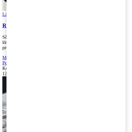
Läs Artikeln
Read article
Regeringsfrågan mot en lösning?
Så tycks höstens segdragna regeringsförhandlingar nu gå mot en
lösning. Under fredagseftermiddagen kallade Annie Lööf till
pressmöte under vilket hon [...]
Moms, tull och punktskatter
,
Fåmansföretag
,
Företagsbeskattning
,
Personbeskattning
Kontakta
:
Ulrika Lundh Eriksson
12 januari 2019
|
Lästid: 6 min