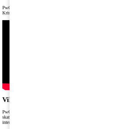
PwC:s skatteexpert Oscar Warglo intervjuar Cecilia Engström från
Kristdemokraterna. Se hela intervjun här, 15 minuter.
Vill du veta mer?
PwC intervjuar samtliga riksdagspartier om deras syn på
skattepolitiken inför valet 2026. Ta del av övriga genomförda
intervjuer på
skatterna och valet
på pwc.se.