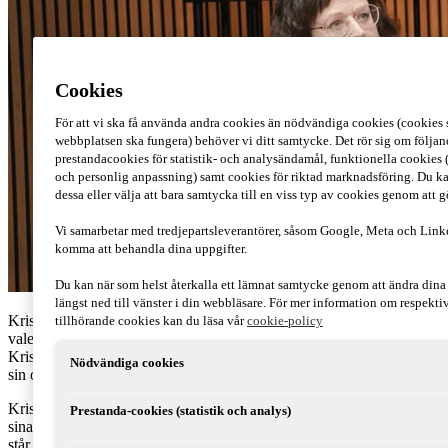
Cookies
För att vi ska få använda andra cookies än nödvändiga cookies (cookies s
webbplatsen ska fungera) behöver vi ditt samtycke. Det rör sig om följan
prestandacookies för statistik- och analysändamål, funktionella cookies 
och personlig anpassning) samt cookies för riktad marknadsföring. Du ka
dessa eller välja att bara samtycka till en viss typ av cookies genom att 
Vi samarbetar med tredjepartsleverantörer, såsom Google, Meta och Link
komma att behandla dina uppgifter.
Du kan när som helst återkalla ett lämnat samtycke genom att ändra din
längst ned till vänster i din webbläsare. För mer information om respekt
Kristdemokraterna står på tur i vår intervjuserie om skatterna och
tillhörande cookies kan du läsa vår
cookie-policy
valet. Oscar Warglo från PwC leder samtalet, där
Kristdemokraternas skattepolitiska talesperson Cecilia Engström ger
Nödvändiga cookies
sin och partiets syn på svensk skattepolitik.
Kristdemokraterna vill sänka inkomstskatten så att fler kan leva på
Prestanda-cookies (statistik och analys)
sina inkomster och håller fast vid devisen "Hälften kvar". I fokus
står även en nertrappning av reavinstskatten på fastigheter och