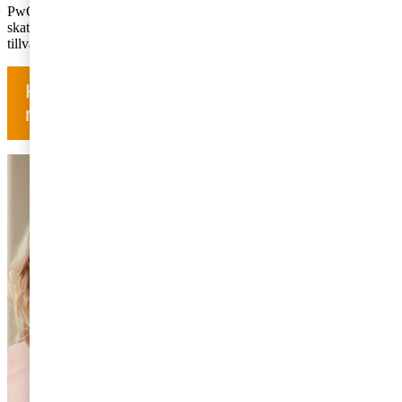
PwC arrangerar även ett seminarium i Almedalen med fokus på
skatternas roll i valet – som politiskt slagträ eller som grund för
tillväxt. Läs mer om seminariet
här
.
Har du frågor om skatt? Kontakta oss för
rådgivning