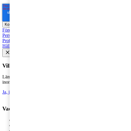
Företagsbeskattning
Fåmansföretag
Moms, tull och punktskatter
Personbeskattning
Seminarier och utbildningar
Base Erosion and
Profit Shifting (BEPS)
Rekommenderad
Företagsbeskattning
Hållbarhet
Vill du få senaste nytt i inkorgen?
Lämna din e-postadress för att hålla dig uppdaterad på det senaste
inom skatt - direkt i din inkorg.
Ja, jag vill prenumerera på Tax matters
Vad vill du ha hjälp med?
Våra tjänster
Revision
Skatterådgivning