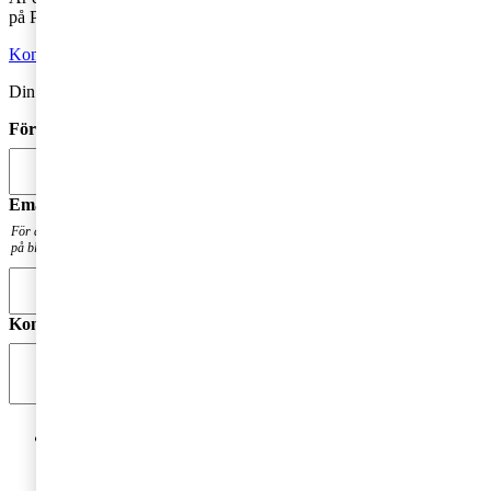
på PwC?
Kontakta oss
Din kommentar publiceras i anslutning till blogginlägget.
Förnamn
*
Email
*
För att få en notis när din fråga har besvarats. Din mailadress kommer inte att publiceras
på bloggen.
Kommentar
*
Jag godkänner PwC:s behandling av mina personuppgifter
i syfte att kommunicera och tillhandahålla
marknadsföringsmaterial.
Läs hela Integritetspolicyn här
*