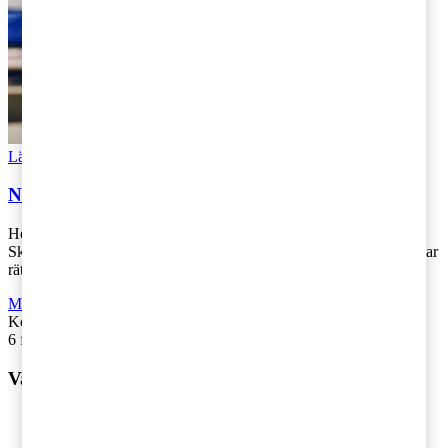
Läs Artikeln
Read article
Nedsättning av moms vid återbäring i senare led
Högsta förvaltningsdomstolen (HFD) har i en dom fastställt
Skatterättsnämndens (SRN) förhandsbesked om att ett bolag inte har
rätt till nedsättning av [...]
Moms, tull och punktskatter
,
Rekommenderad
Kontakta
:
Carl Eberstein & Mikael Krantz Nordin
6 februari 2024
|
Lästid: 4 min
Vad vill du ha hjälp med?
Våra tjänster
Revision