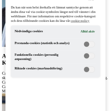
Du kan när som helst återkalla ett lämnat samtycke genom att
ändra dina val via cookie-symbolen längst ned till vänster i din
webbläsare. För mer information om respektive cookie-kategori
och dess tillhörande cookies kan du läsa vår
cookie-policy
Nödvändiga cookies
Alltid aktiv
Prestanda-cookies (statistik och analys)
Artiklar av Carl Eberstein & Mikael
Funktionella cookies (personlig
anpassning)
Krantz Nordin
Riktade cookies (marknadsföring)
Carl Eberstein och Mikael Krantz Nordin arbetar som
skatterådgivare på PwC:s kontor i Stockholm respektive Jönköping.
Carl och Mikael fokuserar på momsfrågor.
Carl: 073-860 18 80,
carl.eberstein@pwc.com
Mikael: 010-212 92 99,
mikael.krantz@pwc.com