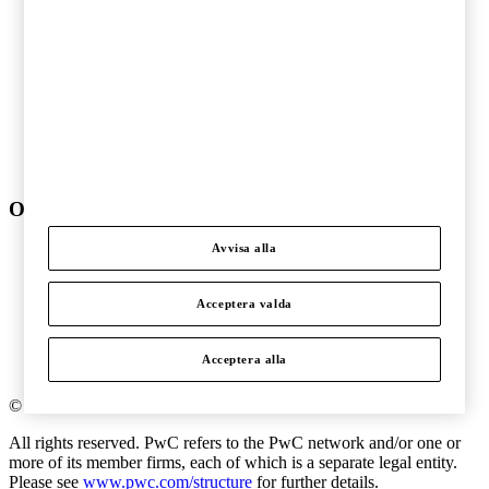
Ideell sektor
Offentlig sektor
Pharma och life sciences
Skogs- och pappersindustri
Stålindustri och gruvnäring
Telekom och teknologi
Transport och logistik
Underhållning och media
Verkstadsindustri
Om PwC
Avvisa alla
Om oss
Kontakta oss
Om PwC
Acceptera valda
Pressrum
Våra kontor
Karriär
Acceptera alla
Events
©
2018
-
2026
PwC
.
All rights reserved. PwC refers to the PwC network and/or one or
more of its member firms, each of which is a separate legal entity.
Please see
www.pwc.com/structure
for further details.