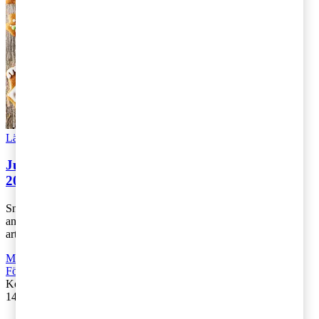
Läs Artikeln
Read article
Julbord med anställda och kunder - detta gäller
2025
Snart är julen här och många företag väljer att fira med både sina
anställda och kunder genom att bjuda på festliga julbord. I den här
artikeln går vi [...]
Moms, tull och punktskatter
,
Personbeskattning
,
Rekommenderad
,
Företagsbeskattning
Kontakta
:
Annika Svanfeldt & Douglas Limnell
14 november 2025
|
Lästid: 4 min