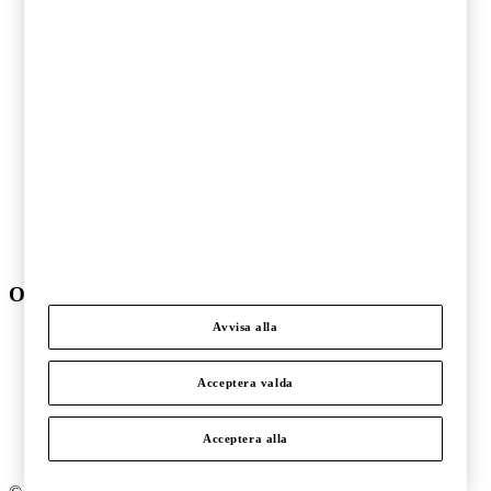
Finansiell sektor
Fordonsindustri
Hälso- och sjukvård
Ideell sektor
Offentlig sektor
Pharma och life sciences
Skogs- och pappersindustri
Stålindustri och gruvnäring
Telekom och teknologi
Transport och logistik
Underhållning och media
Verkstadsindustri
Om PwC
Avvisa alla
Om oss
Kontakta oss
Om PwC
Acceptera valda
Pressrum
Våra kontor
Karriär
Acceptera alla
Events