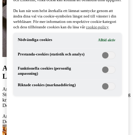
Du kan när som helst återkalla ett lämnat samtycke genom att
ändra dina val via cookie-symbolen längst ned till vänster i din
webbläsare. För mer information om respektive cookie-kategori
och dess tillhörande cookies kan du läsa vår
cookie-policy
Nödvändiga cookies
Alltid aktiv
Prestanda-cookies (statistik och analys)
Artiklar av Annika Svanfeldt & Douglas
Funktionella cookies (personlig
anpassning)
Limnell
Riktade cookies (marknadsföring)
Annika Svanfeldt och Douglas Limnell arbetar på PwC:s kontor i
Stockholm respektive Malmö. Annika arbetar med skatterådgivning
kring inkomstskatt och framförallt till entreprenörsledda företag.
Douglas arbetar med momsrådgivning.
Annika: 070-929 41 84,
annika.svanfeldt@pwc.com
Douglas: 010-212 67 60,
douglas.x.limnell@pwc.com