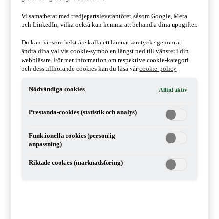
Driva företag
Äga företag
Vi samarbetar med tredjepartsleverantörer, såsom Google, Meta
Rekommenderad
och LinkedIn, vilka också kan komma att behandla dina uppgifter.
Skatt och regelverk
Hållbarhet
Du kan när som helst återkalla ett lämnat samtycke genom att
Affärsutveckling
ändra dina val via cookie-symbolen längst ned till vänster i din
Digitalisering
webbläsare. För mer information om respektive cookie-kategori
HR och Talent Management
och dess tillhörande cookies kan du läsa vår
cookie-policy
Strategi
Regelverk
Cyber security
Nödvändiga cookies
Alltid aktiv
Juridik
Starta företag
Prestanda-cookies (statistik och analys)
Pension
Styrelse
AI
Funktionella cookies (personlig
Trender
anpassning)
Tillväxt
Revision
Riktade cookies (marknadsföring)
Covid-19
Corona
Effektivisering
Marknadsföring
Brexit
CFO