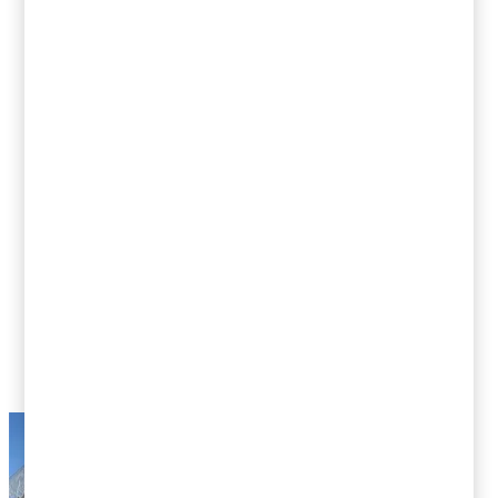
Familjeföretag
Fastigheter
Avveckla
Startup
Fåmansföretag
Scaleup
Transaktion
Energi och råvaror
Företagsbeskattning
Försäljning
Personbeskattning
Företagsbeskattning
Försäkring
Hälsa och sjukvård
Integration och mångfald
M&A
Moms, tull och punktskatter
Recommended
Samhälle och kultur
Teknologi, media och telekom