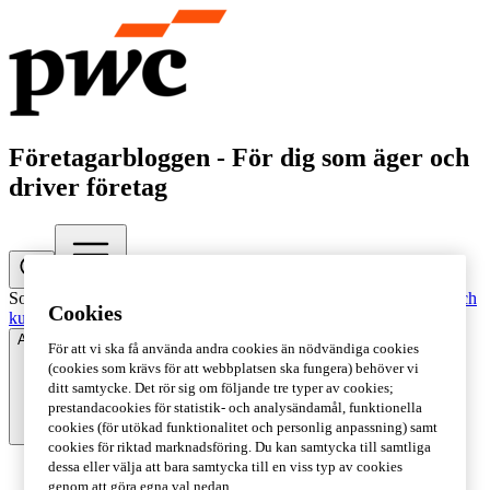
Företagarbloggen - För dig som äger och
driver företag
Sortera:
Alla
Driva företag
Äga företag
Rekommenderad
Samhälle och
Cookies
kultur
Alla kategorier
För att vi ska få använda andra cookies än nödvändiga cookies
(cookies som krävs för att webbplatsen ska fungera) behöver vi
ditt samtycke. Det rör sig om följande tre typer av cookies;
prestandacookies för statistik- och analysändamål, funktionella
cookies (för utökad funktionalitet och personlig anpassning) samt
cookies för riktad marknadsföring. Du kan samtycka till samtliga
dessa eller välja att bara samtycka till en viss typ av cookies
Alla
genom att göra egna val nedan.