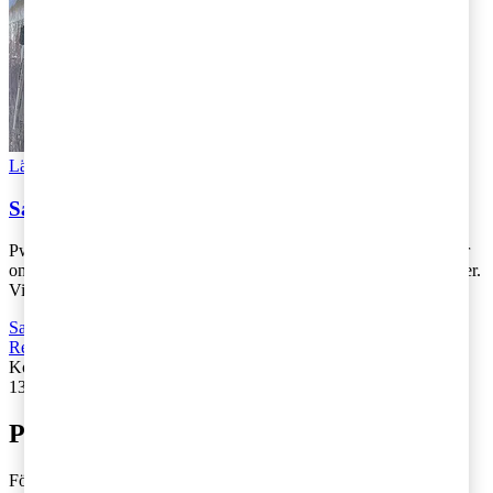
Läs Artikeln
Read article
Så omsätter vi insikter i handling på Järvaveckan
PwC är på plats under Järvaveckan där du kan ta del av seminarier
om stora samhällsfrågor, partiledartal, kultur, musik och mycket mer.
Vi har i år bl [...]
Samhälle och kultur
,
Driva företag
,
Äga företag
,
Hållbarhet
,
Rekommenderad
Kontakta
:
Johan Eriksson
13 maj 2026
|
Lästid: 2 min
Prenumerera på bloggen
Följ vår blogg och få insikter som driver tillväxt