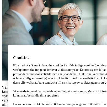
Cookies
För att vi ska få använda andra cookies än nödvändiga cookies (cookies s
webbplatsen ska fungera) behöver vi ditt samtycke. Det rör sig om följan
prestandacookies för statistik- och analysändamål, funktionella cookies 
och personlig anpassning) samt cookies för riktad marknadsföring. Du ka
dessa eller välja att bara samtycka till en viss typ av cookies genom att 
Vår senaste Global Family Business Survey visar att de
Vi samarbetar med tredjepartsleverantörer, såsom Google, Meta och Link
familjeföretag som lyckas bäst delar tre egenskaper: de agerar agilt,
komma att behandla dina uppgifter.
styr professionellt och bygger på en stark lokal förankring. Den
verkliga utmaningen ligger inte alltid i att förstå vad som krävs –
Du kan när som helst återkalla ett lämnat samtycke genom att ändra din
utan i att hålla fast vid det över generationer.