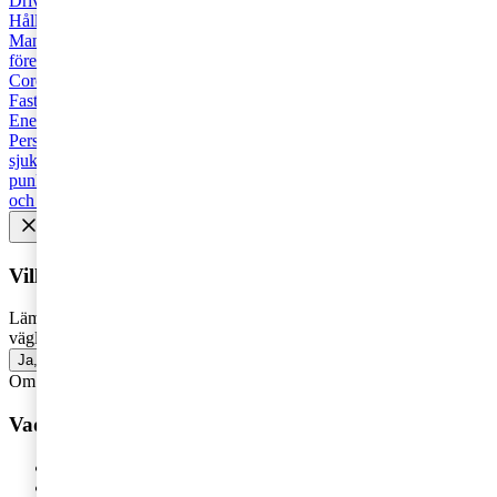
Driva företag
Äga företag
Rekommenderad
Skatt och regelverk
Hållbarhet
Affärsutveckling
Digitalisering
HR och Talent
Management
Strategi
Regelverk
Cyber security
Juridik
Starta
företag
Pension
Styrelse
AI
Trender
Tillväxt
Revision
Covid-19
Corona
Effektivisering
Marknadsföring
Brexit
CFO
Familjeföretag
Fastigheter
Avveckla
Startup
Fåmansföretag
Scaleup
Transaktion
Energi och råvaror
Företagsbeskattning
Försäljning
Personbeskattning
Företagsbeskattning
Försäkring
Hälsa och
sjukvård
Integration och mångfald
M&A
Moms, tull och
punktskatter
Recommended
Samhälle och kultur
Teknologi, media
och telekom
Vill du få senaste nytt i inkorgen?
Lämna din e-postadress för att få marknadsinsikter, tips och
vägledning inom allt som rör företagande - direkt i din inkorg.
Ja, jag vill prenumerera på Företagarbloggen
Om du inte får fram något formulär via knappen ovan,
klicka här!
Vad vill du ha hjälp med?
Våra tjänster
Revision