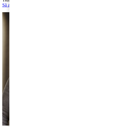
Så arbetar högpresterande familjeföretag