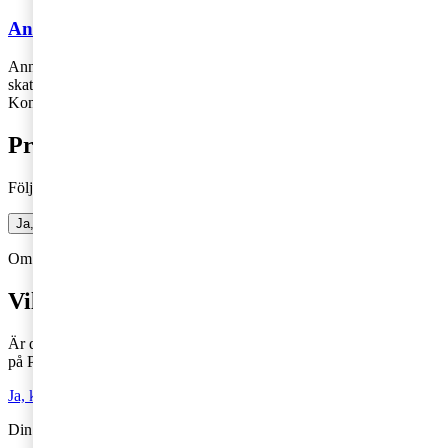
Annika Svanfeldt
Annika Svanfeldt jobbar på PwC:s kontor i Stockholm som
skatterådgivare för entreprenörer och deras bolag.
Kontakt: 010-212 48 04,
annika.svanfeldt@pwc.com
Prenumerera på bloggen
Följ vår blogg och få insikter som driver tillväxt
Ja, jag vill prenumerera på Företagarbloggen
Om du inte får fram något formulär via knappen ovan,
Klicka här!
Vill du veta mer?
Är du intresserad av våra tjänster och vill komma i kontakt med oss
på PwC?
Ja, kontakta mig
Din kommentar publiceras i anslutning till blogginlägget.