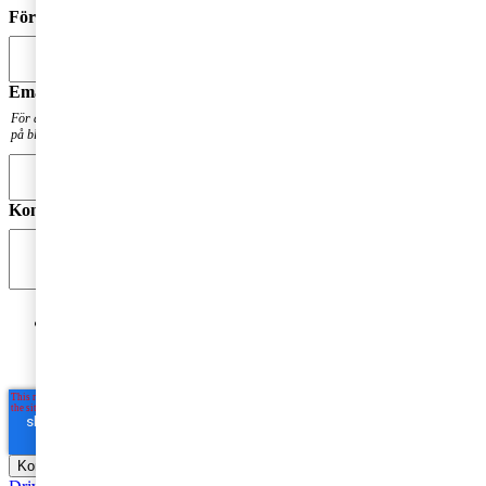
Förnamn
*
Email
*
För att få en notis när din fråga har besvarats. Din mailadress kommer inte att publiceras
på bloggen.
Kommentar
*
Jag godkänner PwC:s behandling av mina personuppgifter
i syfte att kommunicera och tillhandahålla
marknadsföringsmaterial.
Läs hela Integritetspolicyn här
*