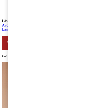
Kostnaderna får inte gå utöver vad som anses vara skäligt.
Du måste bedriva en verksamhet som i sin helhet medför
avdragsrätt eller rätt till återbetalning av moms.
Läs mer om detta på vår skatteblogg, Tax matters:
Avdrag för representationskostnader – nu har förtydliganden
kommit!
Vill du komma i kontakt med oss?
Foto: Kristin Lidell