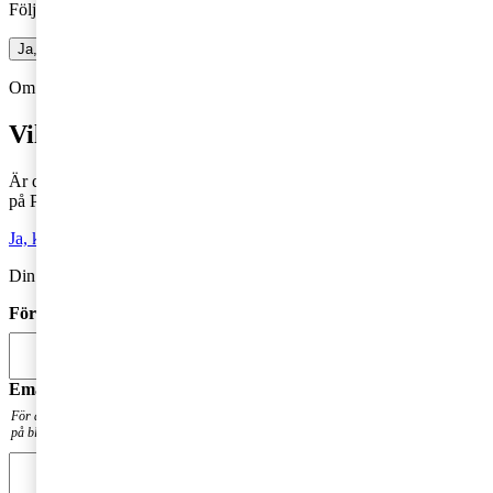
Följ vår blogg och få insikter som driver tillväxt
Ja, jag vill prenumerera på Företagarbloggen
Om du inte får fram något formulär via knappen ovan,
Klicka här!
Vill du veta mer?
Är du intresserad av våra tjänster och vill komma i kontakt med oss
på PwC?
Ja, kontakta mig
Din kommentar publiceras i anslutning till blogginlägget.
Förnamn
*
Email
*
För att få en notis när din fråga har besvarats. Din mailadress kommer inte att publiceras
på bloggen.