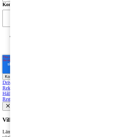
Kommentar
*
Jag godkänner PwC:s behandling av mina personuppgifter
i syfte att kommunicera och tillhandahålla
marknadsföringsmaterial.
Läs hela Integritetspolicyn här
*
Driva företag
Äga företag
Skatt och regelverk
Affärsutveckling
Rekommenderad
Starta företag
Trender
Revision
Marknadsföring
Hållbarhet
Styrelse
Avveckla
Pension
Strategi
Fåmansföretag
Regelverk
Tillväxt
AI
HR och Talent Management
Vill du få senaste nytt i inkorgen?
Lämna din e-postadress för att få marknadsinsikter, tips och