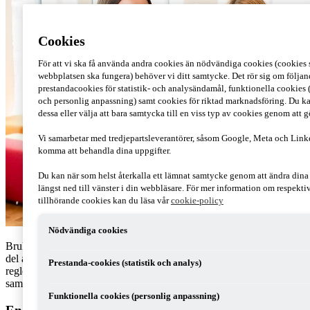
Cookies
För att vi ska få använda andra cookies än nödvändiga cookies (cookies s
webbplatsen ska fungera) behöver vi ditt samtycke. Det rör sig om följan
prestandacookies för statistik- och analysändamål, funktionella cookies 
och personlig anpassning) samt cookies för riktad marknadsföring. Du ka
dessa eller välja att bara samtycka till en viss typ av cookies genom att 
Vi samarbetar med tredjepartsleverantörer, såsom Google, Meta och Link
komma att behandla dina uppgifter.
Du kan när som helst återkalla ett lämnat samtycke genom att ändra din
längst ned till vänster i din webbläsare. För mer information om respekt
tillhörande cookies kan du läsa vår
cookie-policy
Nödvändiga cookies
Brukar du bjuda kunder på lunch eller middag och göra avdrag för
del av kostnaden på företaget? Från och med 1 januari 2017 har
Prestanda-cookies (statistik och analys)
reglerna kring avdragsrätt för representation ändrats. Här har vi
sammanfattat vad som gäller.
Funktionella cookies (personlig anpassning)