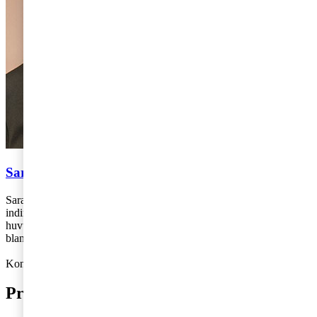
Sara Lörenskog
Sara Lörenskog arbetar med momsrådgivning på avdelningen för
indirekta skatter på PwC:s kontor i Stockholm. Sara jobbar i
huvudsak med rådgivning till internationellt verksamma företag
bland annat i samband omstruktureringar och internationell handel.
Kontakt: 010-213 35 56,
sara.lorenskog@pwc.com
Prenumerera på bloggen