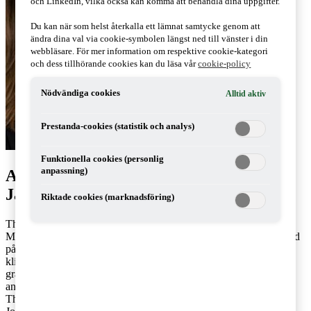
och LinkedIn, vilka också kan komma att behandla dina uppgifter.
Du kan när som helst återkalla ett lämnat samtycke genom att
ändra dina val via cookie-symbolen längst ned till vänster i din
webbläsare. För mer information om respektive cookie-kategori
och dess tillhörande cookies kan du läsa vår
cookie-policy
Nödvändiga cookies
Alltid aktiv
Prestanda-cookies (statistik och analys)
Funktionella cookies (personlig
anpassning)
Artiklar av Thea Brorson & Johan
Jacobsson
Riktade cookies (marknadsföring)
Thea Brorson och Johan Jacobsson arbetar på PwC:s kontor i
Malmö respektive Stockholm. Thea är ESG-rådgivare specialiserad
på klimat med arbetsområden som klimatberäkningar, TCFD,
klimatrelaterade risker och möjligheter, Net Zero, redovisning och
granskning av klimatrelaterad information. Johan är rådgivare och
ansvarig för rådgivning inom klimatområdet.
Thea: 072-880 94 05,
thea.brorson@pwc.com