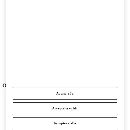
Energi
Fastigheter
Finansiell sektor
Fordonsindustri
Hälso- och sjukvård
Ideell sektor
Offentlig sektor
Pharma och life sciences
Skogs- och pappersindustri
Stålindustri och gruvnäring
Telekom och teknologi
Transport och logistik
Underhållning och media
Verkstadsindustri
Om PwC
Avvisa alla
Om oss
Kontakta oss
Om PwC
Acceptera valda
Pressrum
Våra kontor
Karriär
Acceptera alla
Events