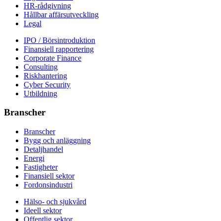
HR-rådgivning
Hållbar affärsutveckling
Legal
IPO / Börsintroduktion
Finansiell rapportering
Corporate Finance
Consulting
Riskhantering
Cyber Security
Utbildning
Branscher
Branscher
Bygg och anläggning
Detaljhandel
Energi
Fastigheter
Finansiell sektor
Fordonsindustri
Hälso- och sjukvård
Ideell sektor
Offentlig sektor