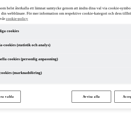
som helst återkalla ett lämnat samtycke genom att ändra dina val via cookie-symbo
r i din webbläsare. För mer information om respektive cookie-kategori och dess till
 vår
cookie-policy
iga cookies
a-cookies (statistik och analys)
ella cookies (personlig anpassning)
cookies (marknadsföring)
. Julia arbetar primärt med moms och bolagsbeskattning vid internation
te taxation in an international context.
era valda
Avvisa alla
Accep