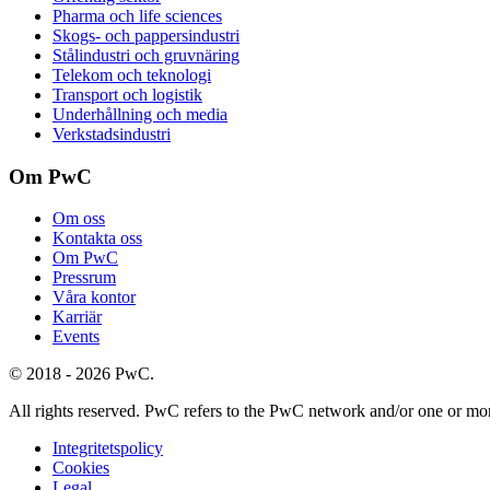
Pharma och life sciences
Skogs- och pappersindustri
Stålindustri och gruvnäring
Telekom och teknologi
Transport och logistik
Underhållning och media
Verkstadsindustri
Om PwC
Om oss
Kontakta oss
Om PwC
Pressrum
Våra kontor
Karriär
Events
©
2018
-
2026
PwC
.
All rights reserved. PwC refers to the PwC network and/or one or more
Integritetspolicy
Cookies
Legal