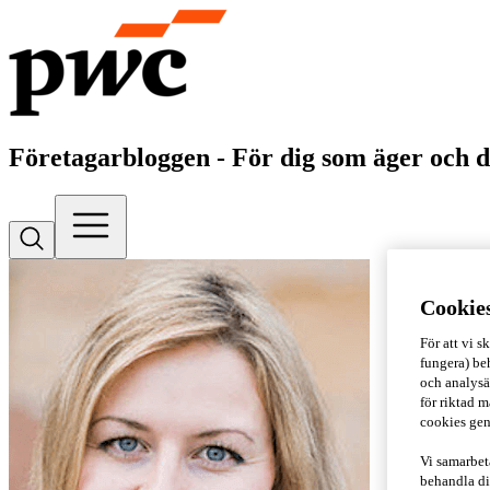
Företagarbloggen - För dig som äger och d
Cookie
För att vi 
fungera) beh
och analysä
för riktad m
cookies gen
Vi samarbet
behandla di