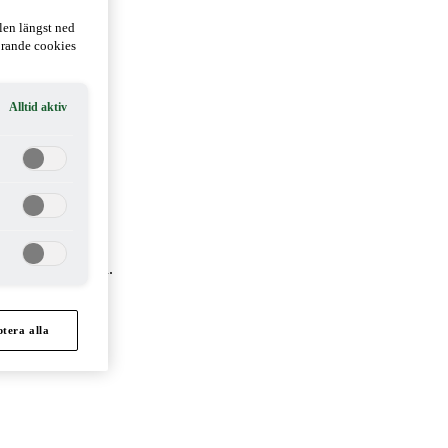
len längst ned
hörande cookies
Alltid aktiv
ella förhållanden.
tera alla