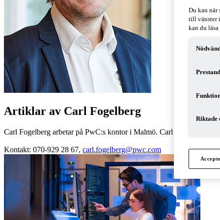
Du kan när 
till vänste
kan du läsa
Nödvänd
Prestand
Funktion
Artiklar av Carl Fogelberg
Riktade 
Carl Fogelberg arbetar på PwC:s kontor i Malmö. Carl är revisor oc
Kontakt: 070-929 28 67,
carl.fogelberg@pwc.com
Accept