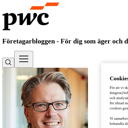
Företagarbloggen - För dig som äger och d
Cookie
För att vi 
fungera) beh
och analysä
för riktad m
cookies gen
Vi samarbet
behandla di