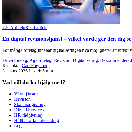
Läs Artikeln
Read article
En digital revisionstjänst – vilket värde ger den dig 
För många företag innebär digitaliseringen nya möjligheter att effekti
Driva företag
,
Äga företag
,
Revision
,
Digitalisering
,
Rekommenderad
Kontakta
:
Carl Fogelberg
31 mars 2026
|
Lästid: 5 min
Vad vill du ha hjälp med?
Våra tjänster
Revision
Skatterådgivning
Digital Services
HR-rådgivning
Hållbar affärsutveckling
Legal