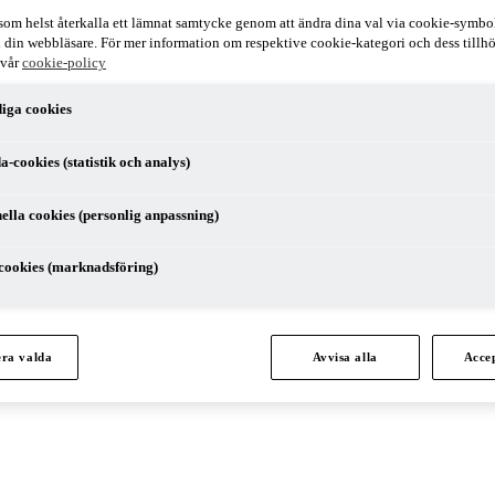
som helst återkalla ett lämnat samtycke genom att ändra dina val via cookie-symbo
r i din webbläsare. För mer information om respektive cookie-kategori och dess till
 vår
cookie-policy
iga cookies
a-cookies (statistik och analys)
ella cookies (personlig anpassning)
cookies (marknadsföring)
h Transformation Leader inom PwC:s revisionsverksamhet.
era valda
Avvisa alla
Accep