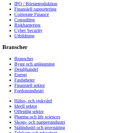
IPO / Börsintroduktion
Finansiell rapportering
Corporate Finance
Consulting
Riskhantering
Cyber Security
Utbildning
Branscher
Branscher
Bygg och anläggning
Detaljhandel
Energi
Fastigheter
Finansiell sektor
Fordonsindustri
Hälso- och sjukvård
Ideell sektor
Offentlig sektor
Pharma och life sciences
Skogs- och pappersindustri
Stålindustri och gruvnäring
Telekom och teknologi