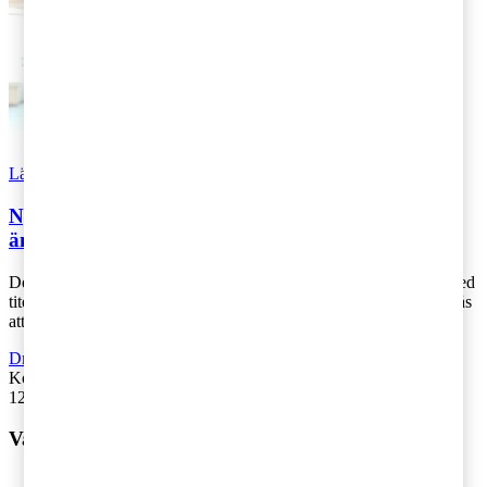
Läs Artikeln
Read article
Nya regler på kreditmarknaden: Stärkt skydd och
ändrade tillståndskrav
Den 30 januari 2025, överlämnade regeringen en lagrådsremiss med
titeln “Stärkt skydd på kreditmarknaden”. I lagrådsremissen föreslås
att lagen om vis [...]
Driva företag
,
Äga företag
,
Rekommenderad
,
Regelverk
Kontakta
:
Anders Jönsson & Karin Hjalmers
12 februari 2025
|
Lästid: 3 min
Vad vill du ha hjälp med?
Våra tjänster